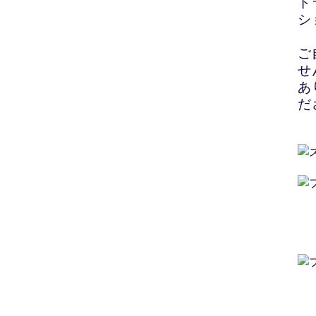
ド
シ
ご
せ
あ
だ